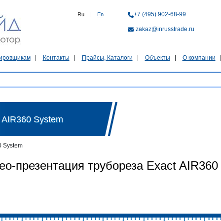
+7 (495) 902-68-99
Ru
|
En
zakaz@inrusstrade.ru
ировщикам
Контакты
Прайсы, Каталоги
Объекты
О компании
 AIR360 System
0 System
ео-презентация трубореза Exact AIR360