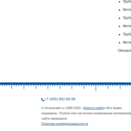
Труб
Фити
Труб
Фити
Труб
Фити
Обновлё
+7 (495) 902-68-99
© Inrusstrade.ru 1999-2026. «
Инрусстрейд
» Все права
защищены. Полное или частичное копирование материало
сайта запрещено.
Политика конфиденциальности