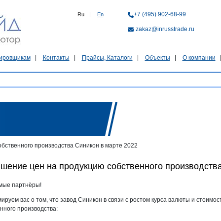
+7 (495) 902-68-99
Ru
|
En
zakaz@inrusstrade.ru
ировщикам
Контакты
Прайсы, Каталоги
Объекты
О компании
бственного производства Синикон в марте 2022
шение цен на продукцию собственного производства
мые партнёры!
руем вас о том, что завод Синикон в связи с ростом курса валюты и стоимо
нного производства: