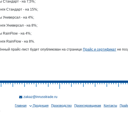
ы Стандарт - на 7,5%;
нги Стандарт - на 15%;
ы Универсал - на 4%;
нги Универсал - на 8%;
ы RainFlow - на 4%;
нги RainFlow - на 8%.
нный прайс-лист будет опубликован на странице
Прайс и сертификат
не поз
zakaz@inrusstrade.ru
Главная
Продукция
Производство
Проектировщикам
Контакты
Прайс
в